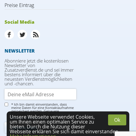
Preise Eintrag
Social Media
NEWSLETTER
Abonniere jetzt die kostenlosen
Newsletter von
Zusatzverdienst.de und sei immer
bestens informiert über die
neuesten Verdienstmöglichkeiten
und -chancen.
* Ich bin damit einverstanden, dass
meine Daten für eine Kontaktaufnahme
gespeichert werden. Genauere
Informationen habe ich der
Unsere Webseite verwendet Cookies,
Datenschutzerklärung
entnommen.
Ok
um Ihnen einen optimalen Service zu
bieten. Durch die Nutzung dieser
Webseite erklären Sie sich damit einverstanden.