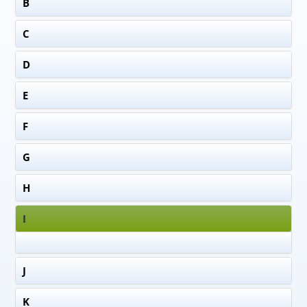
B
C
D
E
F
G
H
I
J
K