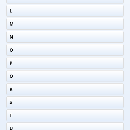
L
M
N
O
P
Q
R
S
T
U