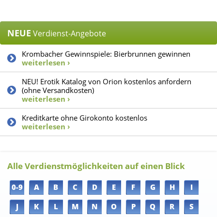
NEUE
Verdienst-Angebote
Krombacher Gewinnspiele: Bierbrunnen gewinnen
weiterlesen ›
NEU! Erotik Katalog von Orion kostenlos anfordern
(ohne Versandkosten)
weiterlesen ›
Kreditkarte ohne Girokonto kostenlos
weiterlesen ›
Alle Verdienstmöglichkeiten auf einen Blick
0-9
A
B
C
D
E
F
G
H
I
J
K
L
M
N
O
P
Q
R
S