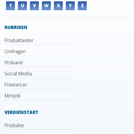
T
U
V
W
X
Y
Z
RUBRIKEN
Produkttester
Umfragen
Proband
Social Media
Freelancer
Minijob
VERDIENSTART
Produkte