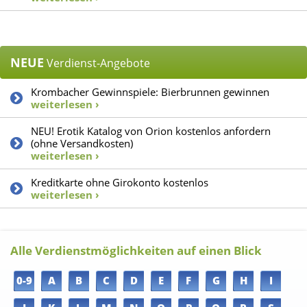
NEUE
Verdienst-Angebote
Krombacher Gewinnspiele: Bierbrunnen gewinnen
weiterlesen ›
NEU! Erotik Katalog von Orion kostenlos anfordern
(ohne Versandkosten)
weiterlesen ›
Kreditkarte ohne Girokonto kostenlos
weiterlesen ›
Alle Verdienstmöglichkeiten auf einen Blick
0-9
A
B
C
D
E
F
G
H
I