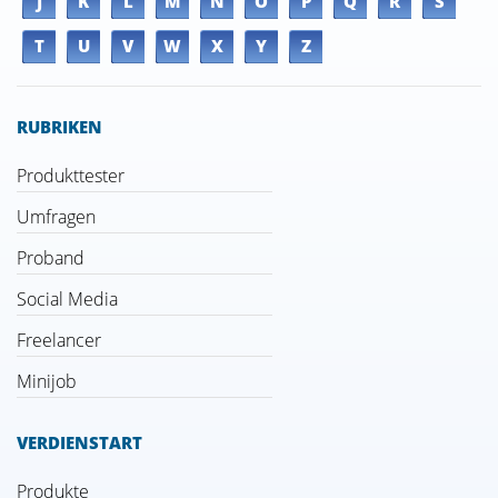
J
K
L
M
N
O
P
Q
R
S
T
U
V
W
X
Y
Z
RUBRIKEN
Produkttester
Umfragen
Proband
Social Media
Freelancer
Minijob
VERDIENSTART
Produkte