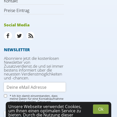
Kontakt
Preise Eintrag
Social Media
NEWSLETTER
Abonniere jetzt die kostenlosen
Newsletter von
Zusatzverdienst.de und sei immer
bestens informiert über die
neuesten Verdienstmöglichkeiten
und -chancen.
* Ich bin damit einverstanden, dass
meine Daten für eine Kontaktaufnahme
gespeichert werden. Genauere
Informationen habe ich der
Unsere Webseite verwendet Cookies,
Datenschutzerklärung
entnommen.
Ok
um Ihnen einen optimalen Service zu
bieten. Durch die Nutzung dieser