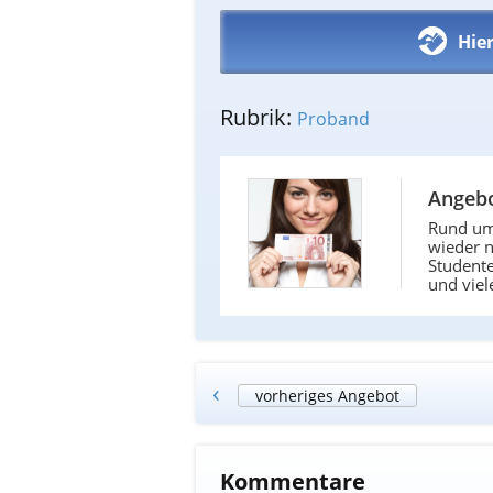
Hie
Rubrik:
Proband
Angebo
Rund um
wieder n
Studente
und viel
‹
vorheriges Angebot
Kommentare