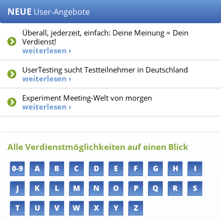
NEUE
User-Angebote
Überall, jederzeit, einfach: Deine Meinung = Dein
Verdienst!
weiterlesen ›
UserTesting sucht Testteilnehmer in Deutschland
weiterlesen ›
Experiment Meeting-Welt von morgen
weiterlesen ›
Alle Verdienstmöglichkeiten auf einen Blick
0-9
A
B
C
D
E
F
G
H
I
J
K
L
M
N
O
P
Q
R
S
T
U
V
W
X
Y
Z