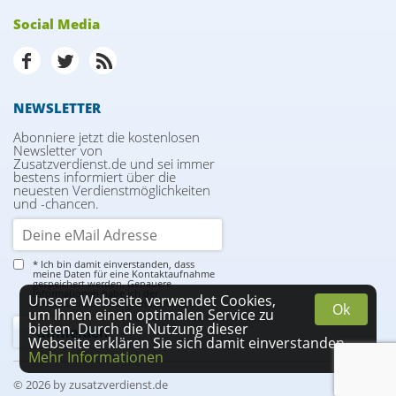
Social Media
NEWSLETTER
Abonniere jetzt die kostenlosen
Newsletter von
Zusatzverdienst.de und sei immer
bestens informiert über die
neuesten Verdienstmöglichkeiten
und -chancen.
* Ich bin damit einverstanden, dass
meine Daten für eine Kontaktaufnahme
gespeichert werden. Genauere
Informationen habe ich der
Unsere Webseite verwendet Cookies,
Datenschutzerklärung
entnommen.
Ok
um Ihnen einen optimalen Service zu
bieten. Durch die Nutzung dieser
Webseite erklären Sie sich damit einverstanden.
Mehr Informationen
© 2026 by zusatzverdienst.de